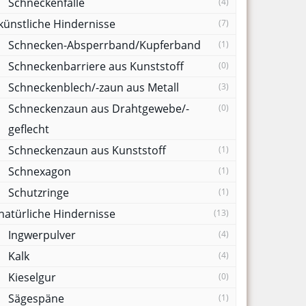
Schneckenfalle
(4)
künstliche Hindernisse
(7)
Schnecken-Absperrband/Kupferband
(1)
Schneckenbarriere aus Kunststoff
(0)
Schneckenblech/-zaun aus Metall
(3)
Schneckenzaun aus Drahtgewebe/-
(0)
geflecht
Schneckenzaun aus Kunststoff
(1)
Schnexagon
(1)
Schutzringe
(1)
natürliche Hindernisse
(13)
Ingwerpulver
(4)
Kalk
(4)
Kieselgur
(0)
Sägespäne
(1)