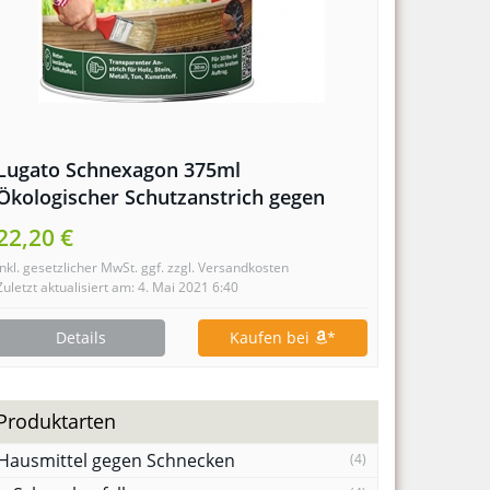
Lugato Schnexagon 375ml
Ökologischer Schutzanstrich gegen
Schnecken
22,20 €
inkl. gesetzlicher MwSt. ggf. zzgl. Versandkosten
Zuletzt aktualisiert am: 4. Mai 2021 6:40
Details
Kaufen bei
*
Produktarten
Hausmittel gegen Schnecken
(4)