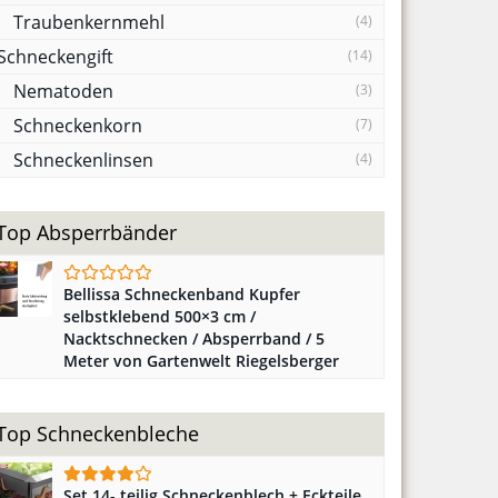
Traubenkernmehl
(4)
Schneckengift
(14)
Nematoden
(3)
Schneckenkorn
(7)
Schneckenlinsen
(4)
Top Absperrbänder
Bellissa Schneckenband Kupfer
selbstklebend 500×3 cm /
Nacktschnecken / Absperrband / 5
Meter von Gartenwelt Riegelsberger
Top Schneckenbleche
Set 14- teilig Schneckenblech + Eckteile