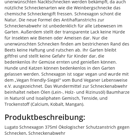
unerwünschten Nacktschnecken werden bekämpft, da auch
nützliche Schneckenarten wie die Weinbergschnecke das
chemische Schneckengift fressen. Schnexagon schont die
Natur. Die neue Formel des Antihaftanstrichs zur
Schneckenabwehr ist unbedenklich für alle Lebewesen im
Garten. Außerdem stellt der transparente Lack keine Hürde
für Insekten wie Bienen oder Ameisen dar. Nur die
unerwünschten Schnecken finden am bestrichenen Rand des
Beets keine Haftung und rutschen ab. Ihr Garten bleibt
giftfrei und stellt keine Gefahr für Kinder dar, die
bedenkenlos ihr Gemüse ernten und genießen können.
Hunde und Katzen können bedenkenlos in den Garten
gelassen werden. Schnexagon ist sogar vegan und wurde mit
dem „Vegan friendly-Siegel“ vom Bund Veganer Lebensweise
e.V. ausgezeichnet. Das Wundermittel zur Schneckenabwehr
beinhaltet neben Ölen (Lein-, Holz- und Rizinusöl) Baumharze
in Naturöl und Isoaliphaten Gemisch, Tenside, und
Trockenstoff (Calcium, Kobalt, Mangan).
Produktbeschreibung:
Lugato Schnexagon 375ml Ökologischer Schutzanstrich gegen
Schnecken, Schneckenabwehr