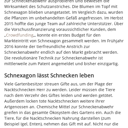
zur Schneckenabwehr ausprobieren und bewiesen die
Wirksamkeit des Schutzanstriches. Die Blumen im Topf mit
Schnexagon blieben unangetastet. Im Vergleich dazu, wurden
die Pflanzen im unbehandelten Gefäß angefressen. Im Herbst
2015 hoffte das junge Team auf zahlreiche Unterstützer. Über
die Vorschussfinanzierung voraussichtlicher Kunden, dem
„
Crowdfunding
„, konnte ein erstes Budget für den
Markteintritt von Schnexagon gesammelt werden. Im Frühjahr
2016 konnte der tierfreundliche Anstrich zur
Schneckenabwehr endlich auf den Markt gebracht werden.
Die revolutionäre Technik zur Schneckenabwehr ist
mittlerweile zum Patent angemeldet und bisher einzigartig.
Schnexagon lässt Schnecken leben
Viele Gartenbesitzer streuen Gifte aus, um der Plage der
Nacktschnecken Herr zu werden. Leider müssen die Tiere
nach dem Verzehr des Giftes leiden und werden getötet.
Außerdem locken tote Nacktschnecken weitere ihrer
Artgenossen an. Chemische Mittel zur Schneckenabwehr
greifen in das gesamte Ökosystem des Gartens ein. Auch die
Tiere, für die Nacktschnecken Nahrung darstellen (zum
Beispiel Igel, Enten), nehmen das Gift mit auf. Nicht nur die