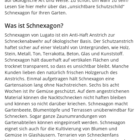
auf ökologische Art und Weise. Zu schön, um wahr zu sein?
Lesen Sie hier mehr über das „unsichtbare Schutzschild“
Schnexagon für Ihren Garten.
Was ist Schnexagon?
Schnexagon von Lugato ist ein Anti-Haft Anstrich zur
Schneckenabwehr auf ökologischer Basis. Der Schutzanstrich
haftet sicher auf einer Vielzahl von Untergründen, wie Holz,
Stein, Metall, Ton, Terrakotta, Beton, Glas und Kunststoff.
Schnexagon hält dauerhaft auf vertikalen Flächen und
trocknet transparent, so dass es unsichtbar bleibt. Manche
Kunden lieben den natürlich frischen Holzgeruch des
Anstrichs. Einmal aufgetragen hält Schnexagon eine
Gartensaison lang ohne Nachstreichen. Sechs bis acht
Wochen ist Ihr Gemüse geschützt. Auf dem angestrichenen
Material können die Nacktschnecken nicht haften bleiben
und können so nicht darüber kriechen. Schnexagon macht
Gartenbeete, Blumentöpfe und Terrassen unüberwindbar für
Schnecken. Sogar ganze Zaunumrandungen von
Gartenabteilen können eingepinselt werden. Schnexagon
eignet sich auch für die Kultivierung von Blumen und
Gemüse in Glashäusern. Terrarien von Schneckenfans