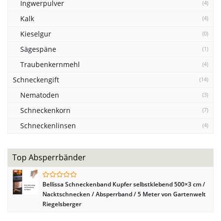
Ingwerpulver
(4)
Kalk
(4)
Kieselgur
(0)
Sägespäne
(1)
Traubenkernmehl
(4)
Schneckengift
(14)
Nematoden
(3)
Schneckenkorn
(7)
Schneckenlinsen
(4)
Top Absperrbänder
Bellissa Schneckenband Kupfer selbstklebend 500×3 cm /
Nacktschnecken / Absperrband / 5 Meter von Gartenwelt
Riegelsberger