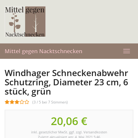
Skip
to
main
content
Mittel gegen Nacktschnecken
Toggl
navig
Windhager Schneckenabwehr
Schutzring, Diameter 23 cm, 6
stück, grün
(3 / 5 bei 7 Stimmen)
20,06 €
inkl. gesetzlicher MwSt. ggf. zzgl. Versandkosten
Zuletzt aktualisiert am: 4. Mai 2021 5:46