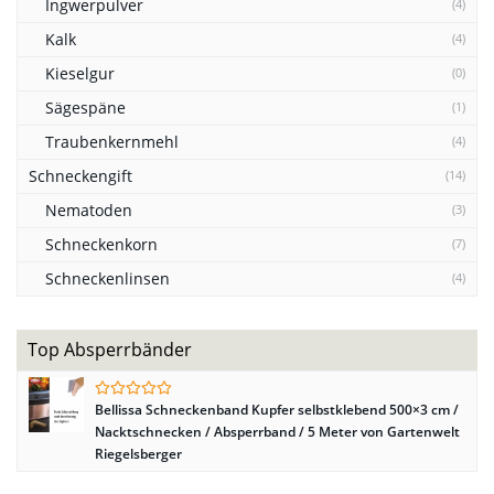
Ingwerpulver
(4)
Kalk
(4)
Kieselgur
(0)
Sägespäne
(1)
Traubenkernmehl
(4)
Schneckengift
(14)
Nematoden
(3)
Schneckenkorn
(7)
Schneckenlinsen
(4)
Top Absperrbänder
Bellissa Schneckenband Kupfer selbstklebend 500×3 cm /
Nacktschnecken / Absperrband / 5 Meter von Gartenwelt
Riegelsberger