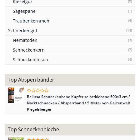
Kieselgur
(0)
Sägespäne
(1)
Traubenkernmehl
(4)
Schneckengift
(14)
Nematoden
(3)
Schneckenkorn
(7)
Schneckenlinsen
(4)
Top Absperrbänder
Bellissa Schneckenband Kupfer selbstklebend 500×3 cm /
Nacktschnecken / Absperrband / 5 Meter von Gartenwelt
Riegelsberger
Top Schneckenbleche