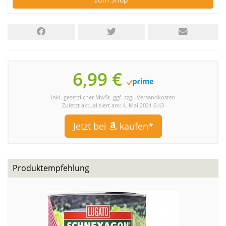
6,99 €
inkl. gesetzlicher MwSt. ggf. zzgl. Versandkosten
Zuletzt aktualisiert am: 4. Mai 2021 6:43
Jetzt bei
kaufen*
Produktempfehlung