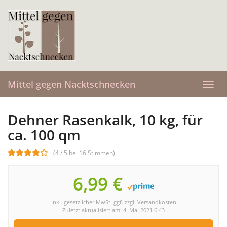
Skip
to
main
content
Mittel gegen Nacktschnecken
Toggl
navig
Dehner Rasenkalk, 10 kg, für
ca. 100 qm
(4 / 5 bei 16 Stimmen)
6,99 €
inkl. gesetzlicher MwSt. ggf. zzgl. Versandkosten
Zuletzt aktualisiert am: 4. Mai 2021 6:43