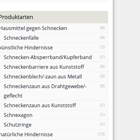
Produktarten
Hausmittel gegen Schnecken
(4)
Schneckenfalle
(4)
künstliche Hindernisse
(7)
Schnecken-Absperrband/Kupferband
(1)
Schneckenbarriere aus Kunststoff
(0)
Schneckenblech/-zaun aus Metall
(3)
Schneckenzaun aus Drahtgewebe/-
(0)
geflecht
Schneckenzaun aus Kunststoff
(1)
Schnexagon
(1)
Schutzringe
(1)
natürliche Hindernisse
(13)