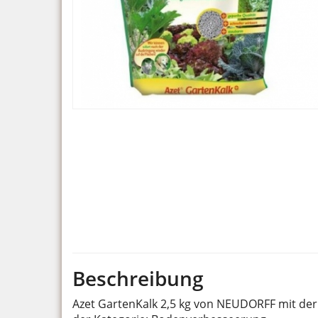
Beschreibung
Azet GartenKalk 2,5 kg von NEUDORFF mit der