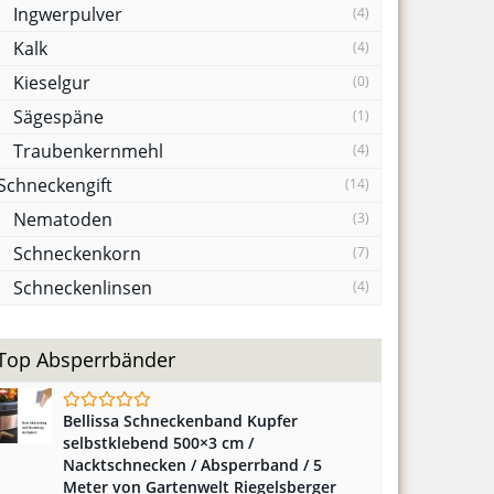
Ingwerpulver
(4)
Kalk
(4)
Kieselgur
(0)
Sägespäne
(1)
Traubenkernmehl
(4)
Schneckengift
(14)
Nematoden
(3)
Schneckenkorn
(7)
Schneckenlinsen
(4)
Top Absperrbänder
Bellissa Schneckenband Kupfer
selbstklebend 500×3 cm /
Nacktschnecken / Absperrband / 5
Meter von Gartenwelt Riegelsberger